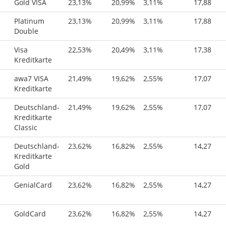
Gold VISA
23,13%
20,99%
3,11%
17,88
Platinum
23,13%
20,99%
3,11%
17,88
Double
Visa
22,53%
20,49%
3,11%
17,38
Kreditkarte
awa7 VISA
21,49%
19,62%
2,55%
17,07
Kreditkarte
Deutschland-
21,49%
19,62%
2,55%
17,07
Kreditkarte
Classic
Deutschland-
23,62%
16,82%
2,55%
14,27
Kreditkarte
Gold
GenialCard
23,62%
16,82%
2,55%
14,27
GoldCard
23,62%
16,82%
2,55%
14,27