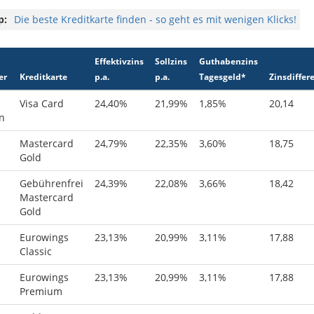
p:
Die beste Kreditkarte finden - so geht es mit wenigen Klicks!
Effektivzins
Sollzins
Guthabenzins
er
Kreditkarte
p.a.
p.a.
Tagesgeld*
Zinsdiffer
Visa Card
24,40%
21,99%
1,85%
20,14
n
Mastercard
24,79%
22,35%
3,60%
18,75
Gold
Gebührenfrei
24,39%
22,08%
3,66%
18,42
Mastercard
Gold
Eurowings
23,13%
20,99%
3,11%
17,88
Classic
Eurowings
23,13%
20,99%
3,11%
17,88
Premium