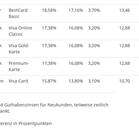
r
BestCard
18,58%
17,16%
3,70%
13,46
Basic
k
Visa Online
17,38%
16,08%
3,20%
12,88
Classic
k
Visa Gold-
17,38%
16,08%
3,20%
12,88
Karte
k
Premium-
17,38%
16,08%
3,20%
12,88
Karte
en
Visa Card
15,87%
13,80%
3,10%
10,70
d Guthabenzinsen für Neukunden, teilweise zeitlich
änkt,
ferenz in Prozentpunkten