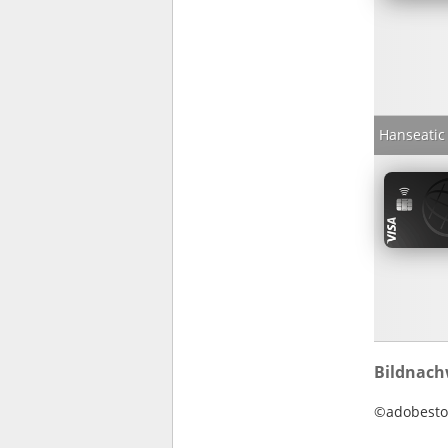
Hanseatic
Bildnach
©adobesto