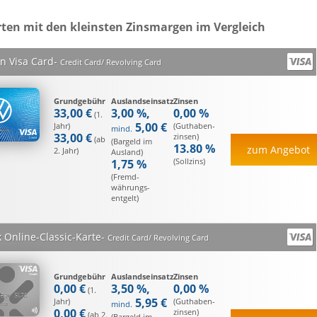
rten mit den kleinsten Zinsmargen im Vergleich
n Visa Card
Credit Card/ Revolving Card
Grundgebühr
Auslandseinsatz
Zinsen
33,00 €
3,00 %,
0,00 %
(1.
5,00 €
Jahr)
(Guthaben­
mind.
33,00 €
zinsen)
(ab
(Bargeld im
13.80 %
zum Angebot
2. Jahr)
Ausland)
(Sollzins)
1,75 %
(Fremd­
währungs­
entgelt)
 Online-Classic-Karte
Credit Card/ Revolving Card
Grundgebühr
Auslandseinsatz
Zinsen
0,00 €
3,50 %,
0,00 %
(1.
5,95 €
Jahr)
(Guthaben­
mind.
0,00 €
zinsen)
(ab 2.
(Bargeld im