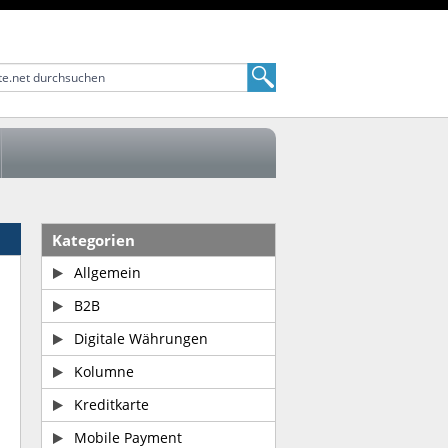
Kategorien
Allgemein
B2B
Digitale Währungen
Kolumne
Kreditkarte
Mobile Payment