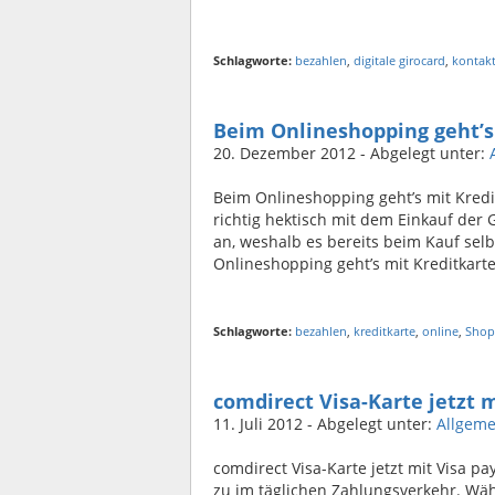
Schlagworte:
bezahlen
,
digitale girocard
,
kontakt
Beim Onlineshopping geht’s 
20. Dezember 2012
- Abgelegt unter:
Beim Onlineshopping geht’s mit Kredit
richtig hektisch mit dem Einkauf de
an, weshalb es bereits beim Kauf selb
Onlineshopping geht’s mit Kreditkarte
Schlagworte:
bezahlen
,
kreditkarte
,
online
,
Shop
comdirect Visa-Karte jetzt 
11. Juli 2012
- Abgelegt unter:
Allgeme
comdirect Visa-Karte jetzt mit Vis
zu im täglichen Zahlungsverkehr. Wä