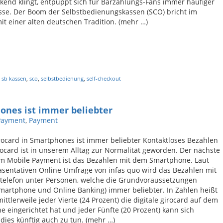
kend klingt, entpuppt sich für Barzahlungs-Fans immer häufiger
sse. Der Boom der Selbstbedienungskassen (SCO) bricht im
it einer alten deutschen Tradition. (mehr …)
,
sb kassen
,
sco
,
selbstbedienung
,
self-checkout
hones ist immer beliebter
Payment
,
Payment
irocard in Smartphones ist immer beliebter Kontaktloses Bezahlen
rocard ist in unserem Alltag zur Normalität geworden. Der nächste
im Mobile Payment ist das Bezahlen mit dem Smartphone. Laut
äsentativen Online-Umfrage von infas quo wird das Bezahlen mit
telefon unter Personen, welche die Grundvoraussetzungen
Smartphone und Online Banking) immer beliebter. In Zahlen heißt
mittlerweile jeder Vierte (24 Prozent) die digitale girocard auf dem
 eingerichtet hat und jeder Fünfte (20 Prozent) kann sich
, dies künftig auch zu tun. (mehr …)