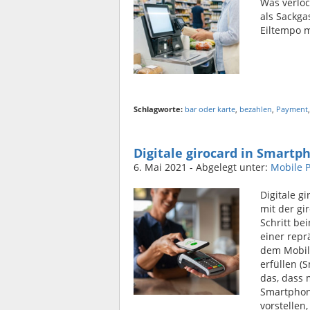
Was verloc
als Sackga
Eiltempo m
Schlagworte:
bar oder karte
,
bezahlen
,
Payment
Digitale girocard in Smartp
6. Mai 2021
- Abgelegt unter:
Mobile 
Digitale g
mit der gi
Schritt be
einer repr
dem Mobil
erfüllen (
das, dass 
Smartphone
vorstellen