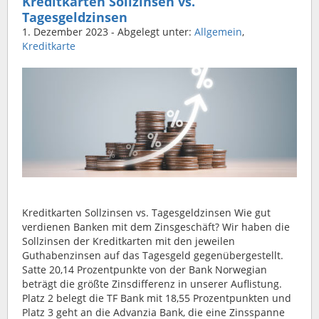
Kreditkarten Sollzinsen vs.
Tagesgeldzinsen
1. Dezember 2023
- Abgelegt unter:
Allgemein
,
Kreditkarte
Kreditkarten Sollzinsen vs. Tagesgeldzinsen Wie gut
verdienen Banken mit dem Zinsgeschäft? Wir haben die
Sollzinsen der Kreditkarten mit den jeweilen
Guthabenzinsen auf das Tagesgeld gegenübergestellt.
Satte 20,14 Prozentpunkte von der Bank Norwegian
beträgt die größte Zinsdifferenz in unserer Auflistung.
Platz 2 belegt die TF Bank mit 18,55 Prozentpunkten und
Platz 3 geht an die Advanzia Bank, die eine Zinsspanne