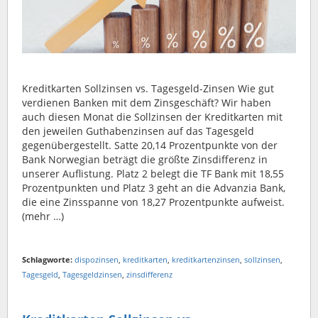
Kreditkarten Sollzinsen vs. Tagesgeld-Zinsen Wie gut
verdienen Banken mit dem Zinsgeschäft? Wir haben
auch diesen Monat die Sollzinsen der Kreditkarten mit
den jeweilen Guthabenzinsen auf das Tagesgeld
gegenübergestellt. Satte 20,14 Prozentpunkte von der
Bank Norwegian beträgt die größte Zinsdifferenz in
unserer Auflistung. Platz 2 belegt die TF Bank mit 18,55
Prozentpunkten und Platz 3 geht an die Advanzia Bank,
die eine Zinsspanne von 18,27 Prozentpunkte aufweist.
(mehr …)
Schlagworte:
dispozinsen
,
kreditkarten
,
kreditkartenzinsen
,
sollzinsen
,
Tagesgeld
,
Tagesgeldzinsen
,
zinsdifferenz