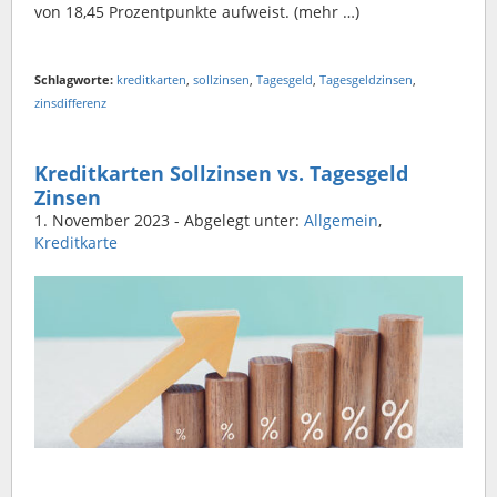
von 18,45 Prozentpunkte aufweist. (mehr …)
Schlagworte:
kreditkarten
,
sollzinsen
,
Tagesgeld
,
Tagesgeldzinsen
,
zinsdifferenz
Kreditkarten Sollzinsen vs. Tagesgeld
Zinsen
1. November 2023
- Abgelegt unter:
Allgemein
,
Kreditkarte