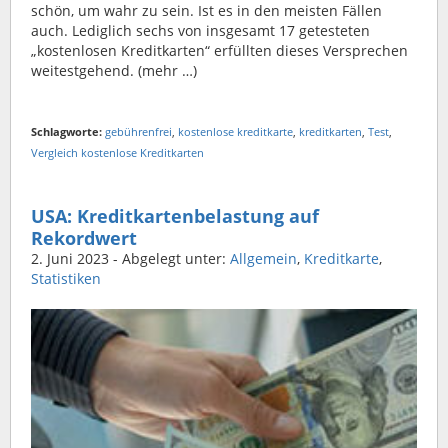
schön, um wahr zu sein. Ist es in den meisten Fällen
auch. Lediglich sechs von insgesamt 17 getesteten
„kostenlosen Kreditkarten“ erfüllten dieses Versprechen
weitestgehend. (mehr …)
Schlagworte:
gebührenfrei
,
kostenlose kreditkarte
,
kreditkarten
,
Test
,
Vergleich kostenlose Kreditkarten
USA: Kreditkartenbelastung auf
Rekordwert
2. Juni 2023
- Abgelegt unter:
Allgemein
,
Kreditkarte
,
Statistiken