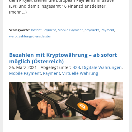
dem Projekt stehen die European Payments Initiative
(EPI) und damit insgesamt 16 Finanzdienstleister.
(mehr …)
Schlagworte:
Instant Payment
,
Mobile Payment
,
paydirekt
,
Payment
,
wero
,
Zahlungsdienstleister
Bezahlen mit Kryptowährung – ab sofort
möglich (Österreich)
26. März 2021
- Abgelegt unter:
B2B
,
Digitale Währungen
,
Mobile Payment
,
Payment
,
Virtuelle Währung