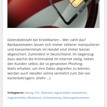
Datendiebstahl bei Kreditkarten – Wer zahlt das?
Bankautomaten lassen sich immer seltener manipulieren
und Kassenterminals im Handel sind immer besser
abgesichert. Zumindest in Deutschland. Im Gegenzug
dazu wächst die Kriminalität im Internet stetig, neben
den Kunden selbst, die so genannten Phishing-
Mails erhalten, um ihre Daten abgreifen zu können,
werden auch Händler online vermehrt zum Ziel von
Kartenbetrügern. (mehr …)
Schlagworte:
betrug
,
CVC
,
Diebstahl
,
digital wallet
,
Kreditakrten
,
magnetstreifen
,
Missbrauch
,
Sicherheitschip
,
Zahlungsdienstleister