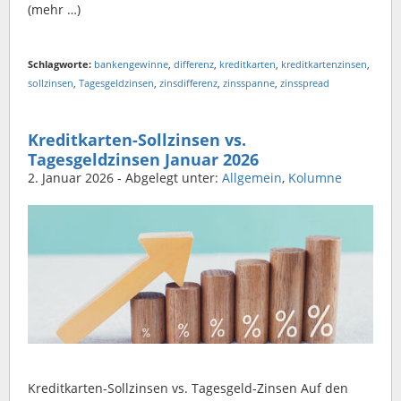
(mehr …)
Schlagworte:
bankengewinne
,
differenz
,
kreditkarten
,
kreditkartenzinsen
,
sollzinsen
,
Tagesgeldzinsen
,
zinsdifferenz
,
zinsspanne
,
zinsspread
Kreditkarten-Sollzinsen vs.
Tagesgeldzinsen Januar 2026
2. Januar 2026
- Abgelegt unter:
Allgemein
,
Kolumne
Kreditkarten-Sollzinsen vs. Tagesgeld-Zinsen Auf den