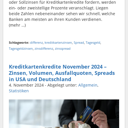
oder Sollzinsen für Kreditkartenkredite fordern, werden
ein- oder zweistellige Prozente veranschlagt. Liegen
beide Zahlen nebeneinander sehen wir schnell, welche
Banken am meisten an ihren Kunden verdienen.
(mehr …)
Schlagworte:
differenz
,
kreditkartenzinsen
,
Spread
,
Tagesgeld
,
Tagesgeldzinsen
,
zinsdifferenz
,
zinsspread
Kreditkartenkredite November 2024 –
Zinsen, Volumen, Ausfallquoten, Spreads
in USA und Deutschland
4. November 2024
- Abgelegt unter:
Allgemein
,
Statistiken