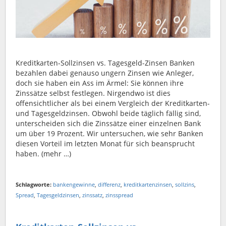
Kreditkarten-Sollzinsen vs. Tagesgeld-Zinsen Banken
bezahlen dabei genauso ungern Zinsen wie Anleger,
doch sie haben ein Ass im Ärmel: Sie können ihre
Zinssätze selbst festlegen. Nirgendwo ist dies
offensichtlicher als bei einem Vergleich der Kreditkarten-
und Tagesgeldzinsen. Obwohl beide täglich fällig sind,
unterscheiden sich die Zinssätze einer einzelnen Bank
um über 19 Prozent. Wir untersuchen, wie sehr Banken
diesen Vorteil im letzten Monat für sich beansprucht
haben. (mehr …)
Schlagworte:
bankengewinne
,
differenz
,
kreditkartenzinsen
,
sollzins
,
Spread
,
Tagesgeldzinsen
,
zinssatz
,
zinsspread