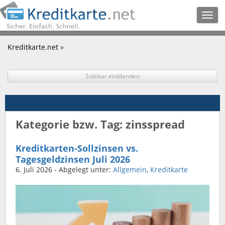
Togg
navig
Kreditkarte.net
»
Sidebar einblenden
Kategorie bzw. Tag: zinsspread
Kreditkarten-Sollzinsen vs.
Tagesgeldzinsen Juli 2026
6. Juli 2026
- Abgelegt unter:
Allgemein
,
Kreditkarte