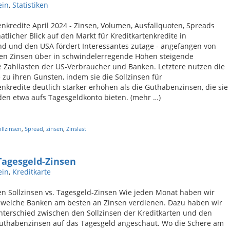
ein
,
Statistiken
enkredite April 2024 - Zinsen, Volumen, Ausfallquoten, Spreads
tlicher Blick auf den Markt für Kreditkartenkredite in
d und den USA fördert Interessantes zutage - angefangen von
en Zinsen über in schwindelerregende Höhen steigende
 Zahllasten der US-Verbraucher und Banken. Letztere nutzen die
zu ihren Gunsten, indem sie die Sollzinsen für
enkredite deutlich stärker erhöhen als die Guthabenzinsen, die sie
en etwa aufs Tagesgeldkonto bieten. (mehr …)
ollzinsen
,
Spread
,
zinsen
,
Zinslast
 Tagesgeld-Zinsen
ein
,
Kreditkarte
en Sollzinsen vs. Tagesgeld-Zinsen Wie jeden Monat haben wir
, welche Banken am besten an Zinsen verdienen. Dazu haben wir
terschied zwischen den Sollzinsen der Kreditkarten und den
Guthabenzinsen auf das Tagesgeld angeschaut. Wo die Schere am