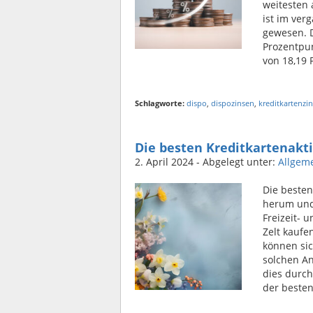
weitesten 
ist im ver
gewesen. D
Prozentpun
von 18,19 
Schlagworte:
dispo
,
dispozinsen
,
kreditkartenzi
Die besten Kreditkartenakt
2. April 2024
- Abgelegt unter:
Allgem
Die besten
herum und 
Freizeit- u
Zelt kaufe
können sic
solchen A
dies durch
der besten