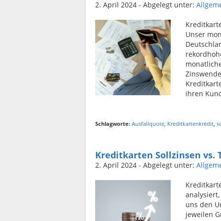
2. April 2024
- Abgelegt unter:
Allgem
Kreditkart
Unser mona
Deutschlan
rekordhoh
monatliche
Zinswende 
Kreditkart
ihren Kund
Schlagworte:
Ausfallquote
,
Kreditkartenkredit
,
s
Kreditkarten Sollzinsen vs.
2. April 2024
- Abgelegt unter:
Allgem
Kreditkart
analysiert
uns den Un
jeweilen 