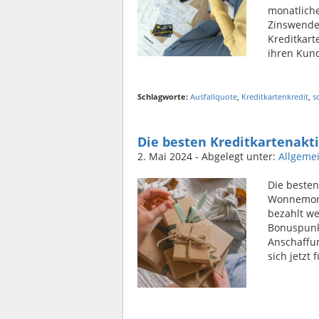
monatliche
Zinswende 
Kreditkart
ihren Kund
Schlagworte:
Ausfallquote
,
Kreditkartenkredit
,
s
Die besten Kreditkartenakt
2. Mai 2024
- Abgelegt unter:
Allgeme
Die besten
Wonnemona
bezahlt we
Bonuspunkt
Anschaffun
sich jetzt