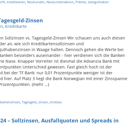
rift
,
kreditkarten
,
Neukunden
,
Neukundenaktion
,
Prämie
,
startguthaben
 Tagesgeld-Zinsen
in
,
Kreditkarte
en Sollzinsen vs. Tagesgeld-Zinsen Wir schauen uns auch diesen
er an, wie sich Kreditkartensollzinsen und
guthabenzinsen in Waage halten. Dennoch gehen die Werte bei
anken besonders auseinander - hier verdienen sich die Banken
ne Nase. Knapper Vorreiter ist diesmal die Advanzia Bank mit
entpunkten Unterschied gewesen. Fast gleich hoch ist der
d bei der TF Bank: nur 0,01 Prozentpunkte weniger ist der
d hier. Auf Platz 3 liegt die Bank Norwegian mit einer Zinsspanne
Prozentpunkten. (mehr …)
tkartenzinsen
,
Tagesgeld
,
zinsen
,
zinsklau
24 – Sollzinsen, Ausfallquoten und Spreads in