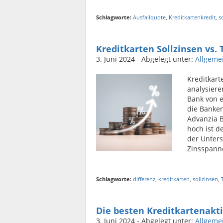
Schlagworte:
Ausfallquote
,
Kreditkartenkredit
,
s
Kreditkarten Sollzinsen vs.
3. Juni 2024
- Abgelegt unter:
Allgeme
Kreditkart
analysiere
Bank von e
die Banken
Advanzia B
hoch ist d
der Unters
Zinsspann
Schlagworte:
differenz
,
kreditkarten
,
sollzinsen
,
Die besten Kreditkartenakt
3. Juni 2024
- Abgelegt unter:
Allgeme