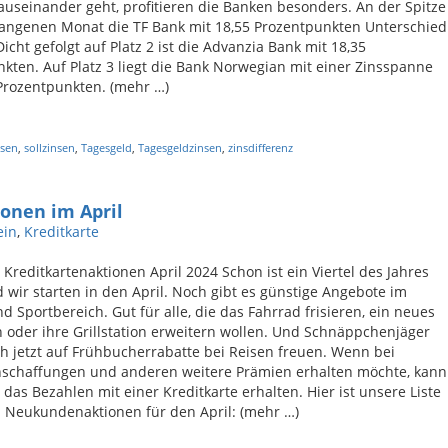
auseinander geht, profitieren die Banken besonders. An der Spitze
gangenen Monat die TF Bank mit 18,55 Prozentpunkten Unterschied
icht gefolgt auf Platz 2 ist die Advanzia Bank mit 18,35
kten. Auf Platz 3 liegt die Bank Norwegian mit einer Zinsspanne
Prozentpunkten. (mehr …)
nsen
,
sollzinsen
,
Tagesgeld
,
Tagesgeldzinsen
,
zinsdifferenz
ionen im April
ein
,
Kreditkarte
 Kreditkartenaktionen April 2024 Schon ist ein Viertel des Jahres
wir starten in den April. Noch gibt es günstige Angebote im
nd Sportbereich. Gut für alle, die das Fahrrad frisieren, ein neues
n oder ihre Grillstation erweitern wollen. Und Schnäppchenjäger
h jetzt auf Frühbucherrabatte bei Reisen freuen. Wenn bei
nschaffungen und anderen weitere Prämien erhalten möchte, kann
 das Bezahlen mit einer Kreditkarte erhalten. Hier ist unsere Liste
 Neukundenaktionen für den April: (mehr …)