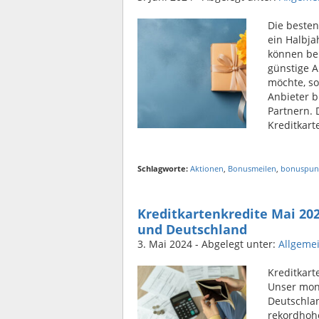
Die besten
ein Halbja
können bei
günstige 
möchte, so
Anbieter 
Partnern. D
Kreditkart
Schlagworte:
Aktionen
,
Bonusmeilen
,
bonuspun
Kreditkartenkredite Mai 202
und Deutschland
3. Mai 2024
- Abgelegt unter:
Allgeme
Kreditkart
Unser mona
Deutschlan
rekordhoh