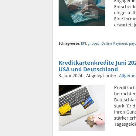
Engagement
Entscheid
eingestell
Eine forme
erwartet. 
Schlagworte:
EPI
,
giropay
,
Online-Payment
,
payd
Kreditkartenkredite Juni 20
USA und Deutschland
3. Juni 2024
- Abgelegt unter:
Allgeme
Kreditkart
betrachten
Deutschla
stark für 
ihren Guns
stärker er
Tagesgeldk