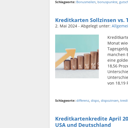
Schlagworte:
Bonusmeilen
,
bonuspunkte
,
gutsch
Kreditkarten Sollzinsen vs.
2. Mai 2024
- Abgelegt unter:
Allgeme
Kreditkart
Monat wied
Tagesgeld
manchen B
eine golde
18,56 Proz
Unterschie
Unterschie
von 18,19 
Schlagworte:
differenz
,
dispo
,
dispozinsen
,
kredi
Kreditkartenkredite April 20
USA und Deutschland