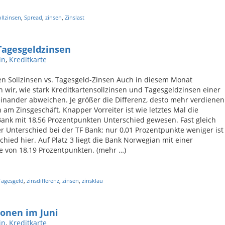
ollzinsen
,
Spread
,
zinsen
,
Zinslast
 Tagesgeldzinsen
in
,
Kreditkarte
en Sollzinsen vs. Tagesgeld-Zinsen Auch in diesem Monat
n wir, wie stark Kreditkartensollzinsen und Tagesgeldzinsen einer
inander abweichen. Je größer die Differenz, desto mehr verdienen
 am Zinsgeschäft. Knapper Vorreiter ist wie letztes Mal die
ank mit 18,56 Prozentpunkten Unterschied gewesen. Fast gleich
er Unterschied bei der TF Bank: nur 0,01 Prozentpunkte weniger ist
chied hier. Auf Platz 3 liegt die Bank Norwegian mit einer
e von 18,19 Prozentpunkten. (mehr …)
Tagesgeld
,
zinsdifferenz
,
zinsen
,
zinsklau
ionen im Juni
in
,
Kreditkarte