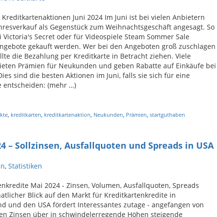
 Kreditkartenaktionen Juni 2024 Im Juni ist bei vielen Anbietern
hresverkauf als Gegenstück zum Weihnachtsgeschäft angesagt. So
 Victoria's Secret oder für Videospiele Steam Sommer Sale
Angebote gekauft werden. Wer bei den Angeboten groß zuschlagen
llte die Bezahlung per Kreditkarte in Betracht ziehen. Viele
bieten Prämien für Neukunden und geben Rabatte auf Einkäufe bei
ies sind die besten Aktionen im Juni, falls sie sich für eine
e entscheiden: (mehr …)
kte
,
kreditkarten
,
kreditkartenaktion
,
Neukunden
,
Prämien
,
startguthaben
4 – Sollzinsen, Ausfallquoten und Spreads in USA
in
,
Statistiken
enkredite Mai 2024 - Zinsen, Volumen, Ausfallquoten, Spreads
tlicher Blick auf den Markt für Kreditkartenkredite in
d und den USA fördert Interessantes zutage - angefangen von
en Zinsen über in schwindelerregende Höhen steigende