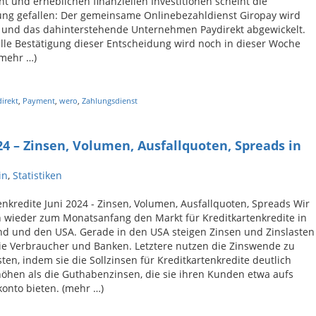
 und erheblichen finanziellen Investitionen scheint die
ung gefallen: Der gemeinsame Onlinebezahldienst Giropay wird
t und das dahinterstehende Unternehmen Paydirekt abgewickelt.
lle Bestätigung dieser Entscheidung wird noch in dieser Woche
(mehr …)
irekt
,
Payment
,
wero
,
Zahlungsdienst
24 – Zinsen, Volumen, Ausfallquoten, Spreads in
in
,
Statistiken
enkredite Juni 2024 - Zinsen, Volumen, Ausfallquoten, Spreads Wir
 wieder zum Monatsanfang den Markt für Kreditkartenkredite in
nd und den USA. Gerade in den USA steigen Zinsen und Zinslasten
die Verbraucher und Banken. Letztere nutzen die Zinswende zu
ten, indem sie die Sollzinsen für Kreditkartenkredite deutlich
höhen als die Guthabenzinsen, die sie ihren Kunden etwa aufs
onto bieten. (mehr …)