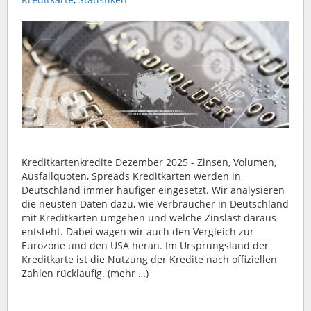
Kreditkartenkredite Dezember 2025 - Zinsen, Volumen,
Ausfallquoten, Spreads Kreditkarten werden in
Deutschland immer häufiger eingesetzt. Wir analysieren
die neusten Daten dazu, wie Verbraucher in Deutschland
mit Kreditkarten umgehen und welche Zinslast daraus
entsteht. Dabei wagen wir auch den Vergleich zur
Eurozone und den USA heran. Im Ursprungsland der
Kreditkarte ist die Nutzung der Kredite nach offiziellen
Zahlen rückläufig. (mehr …)