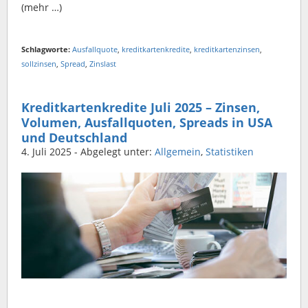
(mehr …)
Schlagworte:
Ausfallquote
,
kreditkartenkredite
,
kreditkartenzinsen
,
sollzinsen
,
Spread
,
Zinslast
Kreditkartenkredite Juli 2025 – Zinsen,
Volumen, Ausfallquoten, Spreads in USA
und Deutschland
4. Juli 2025
- Abgelegt unter:
Allgemein
,
Statistiken