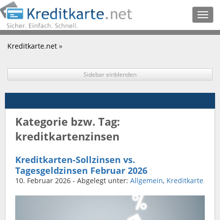
Togg
navig
Kreditkarte.net
»
Sidebar einblenden
Kategorie bzw. Tag:
kreditkartenzinsen
Kreditkarten-Sollzinsen vs.
Tagesgeldzinsen Februar 2026
10. Februar 2026
- Abgelegt unter:
Allgemein
,
Kreditkarte