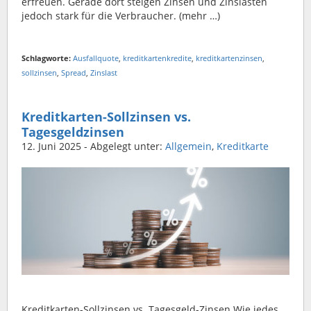
erfreuen. Gerade dort steigen Zinsen und Zinslasten
jedoch stark für die Verbraucher. (mehr …)
Schlagworte:
Ausfallquote
,
kreditkartenkredite
,
kreditkartenzinsen
,
sollzinsen
,
Spread
,
Zinslast
Kreditkarten-Sollzinsen vs.
Tagesgeldzinsen
12. Juni 2025
- Abgelegt unter:
Allgemein
,
Kreditkarte
Kreditkarten-Sollzinsen vs. Tagesgeld-Zinsen Wie jedes