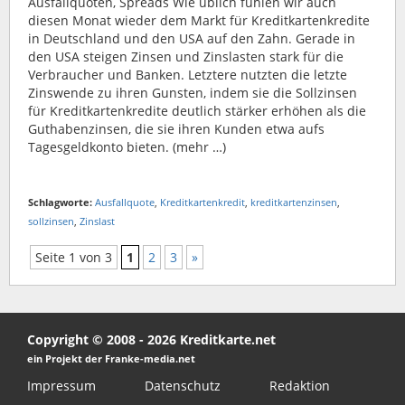
Ausfallquoten, Spreads Wie üblich fühlen wir auch
diesen Monat wieder dem Markt für Kreditkartenkredite
in Deutschland und den USA auf den Zahn. Gerade in
den USA steigen Zinsen und Zinslasten stark für die
Verbraucher und Banken. Letztere nutzten die letzte
Zinswende zu ihren Gunsten, indem sie die Sollzinsen
für Kreditkartenkredite deutlich stärker erhöhen als die
Guthabenzinsen, die sie ihren Kunden etwa aufs
Tagesgeldkonto bieten. (mehr …)
Schlagworte:
Ausfallquote
,
Kreditkartenkredit
,
kreditkartenzinsen
,
sollzinsen
,
Zinslast
Seite 1 von 3
1
2
3
»
Copyright © 2008 - 2026 Kreditkarte.net
ein Projekt der Franke-media.net
Impressum
Datenschutz
Redaktion