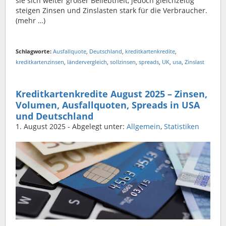
sie sich weiter großer Beliebtheit, jedoch gleichzeitig
steigen Zinsen und Zinslasten stark für die Verbraucher.
(mehr …)
Schlagworte:
Ausfallquote
,
Deutschland
,
kreditkartenkredite
,
kreditkartenzinsen
,
ländervergleich
,
sollzinsen
,
spreads
,
UK
,
usa
,
Zinslast
Kreditkartenkredite August 2025 – Zinsen,
Volumen, Ausfallquoten, Spreads in USA
und Deutschland
1. August 2025
- Abgelegt unter:
Allgemein
,
Statistiken