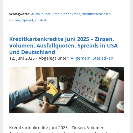
Schlagworte:
Ausfallquote
,
Kreditkartenkredit
,
kreditkartenzinsen
,
sollzins
,
Spread
,
Zinslast
Kreditkartenkredite Juni 2025 – Zinsen,
Volumen, Ausfallquoten, Spreads in USA
und Deutschland
12. Juni 2025
- Abgelegt unter:
Allgemein
,
Statistiken
Kreditkartenkredite Juni 2025 - Zinsen, Volumen,