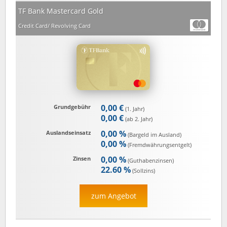
TF Bank Mastercard Gold
Credit Card/ Revolving Card
0,00 €
Grundgebühr
(1. Jahr)
0,00 €
(ab 2. Jahr)
0,00 %
Auslandseinsatz
(Bargeld im Ausland)
0,00 %
(Fremd­währungs­entgelt)
0,00 %
Zinsen
(Guthaben­zinsen)
22.60 %
(Sollzins)
zum Angebot