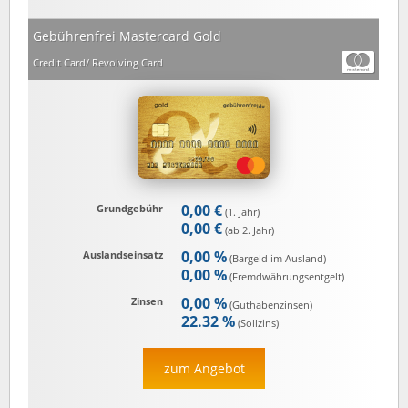
Gebührenfrei Mastercard Gold
Credit Card/ Revolving Card
0,00 €
Grundgebühr
(1. Jahr)
0,00 €
(ab 2. Jahr)
0,00 %
Auslandseinsatz
(Bargeld im Ausland)
0,00 %
(Fremd­währungs­entgelt)
0,00 %
Zinsen
(Guthaben­zinsen)
22.32 %
(Sollzins)
zum Angebot