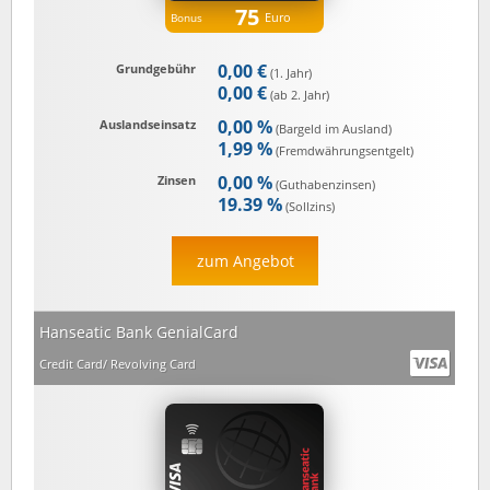
75
Euro
Bonus
0,00 €
Grundgebühr
(1. Jahr)
0,00 €
(ab 2. Jahr)
0,00 %
Auslandseinsatz
(Bargeld im Ausland)
1,99 %
(Fremd­währungs­entgelt)
0,00 %
Zinsen
(Guthaben­zinsen)
19.39 %
(Sollzins)
zum Angebot
Hanseatic Bank GenialCard
Credit Card/ Revolving Card