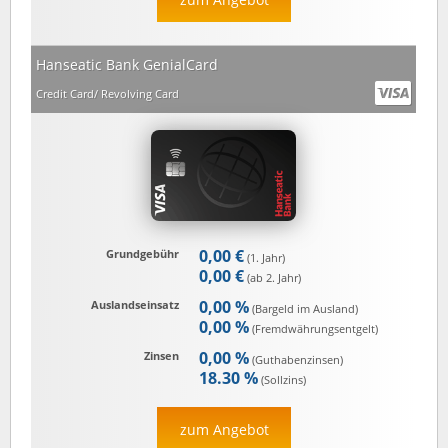
Hanseatic Bank GenialCard
Credit Card/ Revolving Card
0,00 €
Grundgebühr
(1. Jahr)
0,00 €
(ab 2. Jahr)
0,00 %
Auslandseinsatz
(Bargeld im Ausland)
0,00 %
(Fremd­währungs­entgelt)
0,00 %
Zinsen
(Guthaben­zinsen)
18.30 %
(Sollzins)
zum Angebot