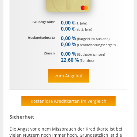
0,00 €
Grundgebühr
(1. Jahr)
0,00 €
(ab 2. Jahr)
0,00 %
Auslandseinsatz
(Bargeld im Ausland)
0,00 %
(Fremd­währungs­entgelt)
0,00 %
Zinsen
(Guthaben­zinsen)
22.60 %
(Sollzins)
zum Angebot
Kostenlose Kreditkarten im Vergleich
Sicherheit
Die Angst vor einem Missbrauch der Kreditkarte ist bei
vielen Nutzern noch immer hoch. Grundsätzlich ist die