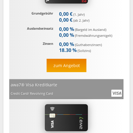
0,00 €
Grundgebühr
(1. Jahr)
0,00 €
(ab 2. Jahr)
0,00 %
Auslandseinsatz
(Bargeld im Ausland)
0,00 %
(Fremd­währungs­entgelt)
0,00 %
Zinsen
(Guthaben­zinsen)
18.30 %
(Sollzins)
zum Angebot
awa7® Visa Kreditkarte
Credit Card/ Revolving Card