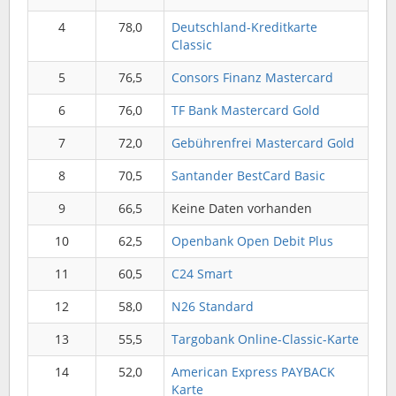
4
78,0
Deutschland-Kreditkarte
Classic
5
76,5
Consors Finanz Mastercard
6
76,0
TF Bank Mastercard Gold
7
72,0
Gebührenfrei Mastercard Gold
8
70,5
Santander BestCard Basic
9
66,5
Keine Daten vorhanden
10
62,5
Openbank Open Debit Plus
11
60,5
C24 Smart
12
58,0
N26 Standard
13
55,5
Targobank Online-Classic-Karte
14
52,0
American Express PAYBACK
Karte