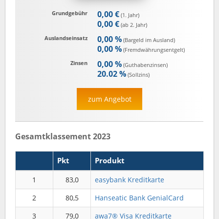
0,00 €
Grundgebühr
(1. Jahr)
0,00 €
(ab 2. Jahr)
0,00 %
Auslandseinsatz
(Bargeld im Ausland)
0,00 %
(Fremd­währungs­entgelt)
0,00 %
Zinsen
(Guthaben­zinsen)
20.02 %
(Sollzins)
zum Angebot
Gesamtklassement 2023
Pkt
Produkt
1
83,0
easybank Kreditkarte
2
80,5
Hanseatic Bank GenialCard
3
79,0
awa7® Visa Kreditkarte