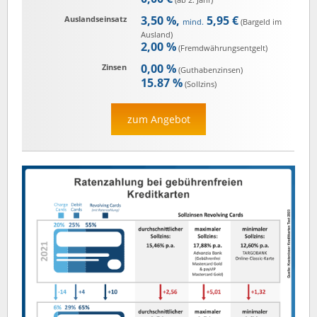
3,50 %,
5,95 €
Auslandseinsatz
mind.
(Bargeld im
Ausland)
2,00 %
(Fremd­währungs­entgelt)
0,00 %
Zinsen
(Guthaben­zinsen)
15.87 %
(Sollzins)
zum Angebot