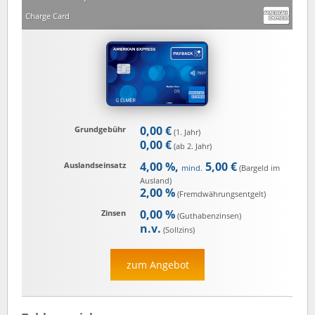
Charge Card
0,00 €
Grundgebühr
(1. Jahr)
0,00 €
(ab 2. Jahr)
4,00 %,
5,00 €
Auslandseinsatz
mind.
(Bargeld im
Ausland)
2,00 %
(Fremd­währungs­entgelt)
0,00 %
Zinsen
(Guthaben­zinsen)
n.v.
(Sollzins)
zum Angebot