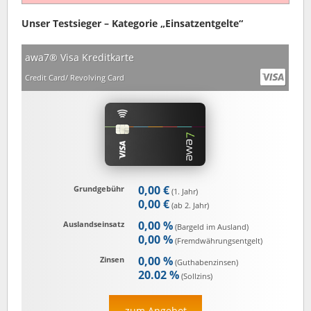
Unser Testsieger – Kategorie „Einsatzentgelte“
awa7® Visa Kreditkarte
Credit Card/ Revolving Card
0,00 €
Grundgebühr
(1. Jahr)
0,00 €
(ab 2. Jahr)
0,00 %
Auslandseinsatz
(Bargeld im Ausland)
0,00 %
(Fremd­währungs­entgelt)
0,00 %
Zinsen
(Guthaben­zinsen)
20.02 %
(Sollzins)
zum Angebot