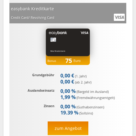
easybank Kreditkarte
Credit Card/ Revolving Card
75
Euro
Bonus
0,00 €
Grundgebühr
(1. Jahr)
0,00 €
(ab 2. Jahr)
0,00 %
Auslandseinsatz
(Bargeld im Ausland)
1,99 %
(Fremd­währungs­entgelt)
0,00 %
Zinsen
(Guthaben­zinsen)
19.39 %
(Sollzins)
zum Angebot