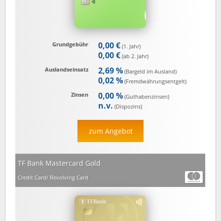
0,00 €
Grundgebühr
(1. Jahr)
0,00 €
(ab 2. Jahr)
2,69 %
Auslandseinsatz
(Bargeld im Ausland)
0,02 %
(Fremd­währungs­entgelt)
0,00 %
Zinsen
(Guthaben­zinsen)
n.v.
(Dispozins)
zum Angebot
TF Bank Mastercard Gold
Credit Card/ Revolving Card