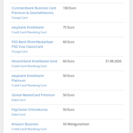
Commerzbank Business Card
100 Euro
Premium & Geschäftskonto
Charge Card
easybank Kreditkarte
75 Euro
Credit Card/ Revolving Card
PSD Bank RheinNeckarSaar
60 Euro
PSD Visa ClassicCard
Charge Card
Deutschland-Kreditkarte Gold
60 Euro
31.08.2026
Credit Card/ Revolving Card
easybank Kreditkarte
50 Euro
Platinum
Credit Card/ Revolving Card
Global MasterCard Premium
50 Euro
Debit-Card
PayCenter Onlinekonto
50 Euro
Debit-Card
Amazon Business
50 Wertgutschein
Credit Card/ Revolving Card