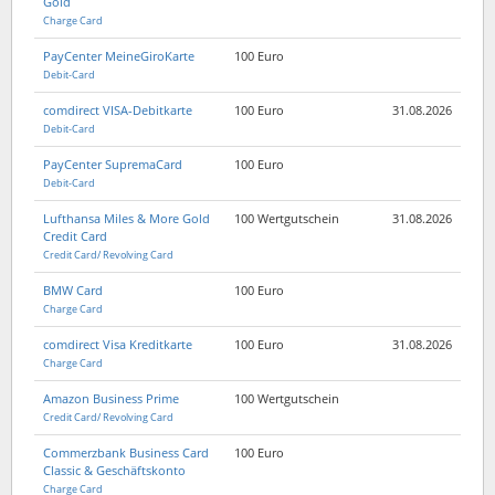
Gold
Charge Card
PayCenter MeineGiroKarte
100 Euro
Debit-Card
comdirect VISA-Debitkarte
100 Euro
31.08.2026
Debit-Card
PayCenter SupremaCard
100 Euro
Debit-Card
Lufthansa Miles & More Gold
100 Wertgutschein
31.08.2026
Credit Card
Credit Card/ Revolving Card
BMW Card
100 Euro
Charge Card
comdirect Visa Kreditkarte
100 Euro
31.08.2026
Charge Card
Amazon Business Prime
100 Wertgutschein
Credit Card/ Revolving Card
Commerzbank Business Card
100 Euro
Classic & Geschäftskonto
Charge Card