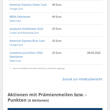
American Express Green Card
40 Euro
Charge Card
BBVA Debitkarte
40 Euro
Debit-Card
easybank Kreditkarte Gold
25 Euro
Credit Card/ Revolving Card
American Express Blue Card
25 Euro
Charge Card
comdirect JuniorGiro VISA-
25 Euro
08.09.2026
Debitkarte
Debit-Card
* ... Wenn ein Enddatum der Aktion bekannt ist, wird dieses angezeigt
Zurück zur Inhaltsübersicht
Aktionen mit Prämienmeilen bzw. -
Punkten
(6 Aktionen)