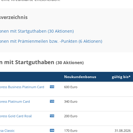
sverzeichnis
onen mit Startguthaben (30 Aktionen)
onen mit Prämienmeilen bzw. -Punkten (6 Aktionen)
n mit Startguthaben
(30 Aktionen)
Neukunden­bonus
gültig bis*
ress Business Platinum Card
600 Euro
press Platinum Card
340 Euro
press Gold Card Rosé
200 Euro
sa Classic
170 Euro
31.08.2026