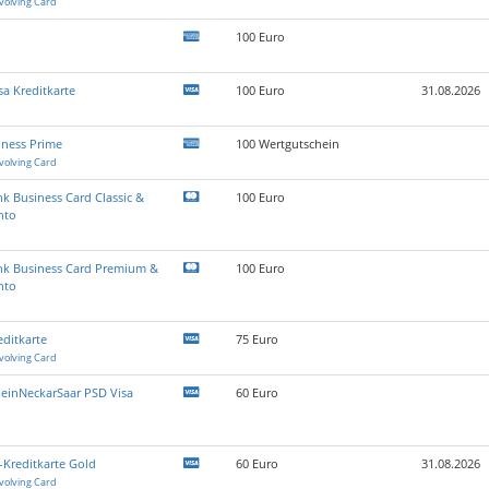
volving Card
100 Euro
sa Kreditkarte
100 Euro
31.08.2026
ness Prime
100 Wertgutschein
volving Card
 Business Card Classic &
100 Euro
nto
k Business Card Premium &
100 Euro
nto
ditkarte
75 Euro
volving Card
einNeckarSaar PSD Visa
60 Euro
Kreditkarte Gold
60 Euro
31.08.2026
volving Card