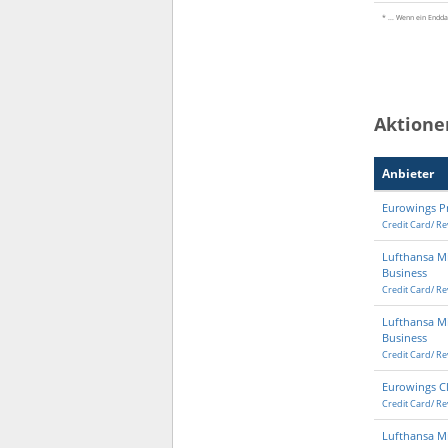
* ... Wenn ein Endda
Aktione
Anbieter
Eurowings 
Credit Card/ Re
Lufthansa Mi
Business
Credit Card/ Re
Lufthansa Mi
Business
Credit Card/ Re
Eurowings Cl
Credit Card/ Re
Lufthansa Mi