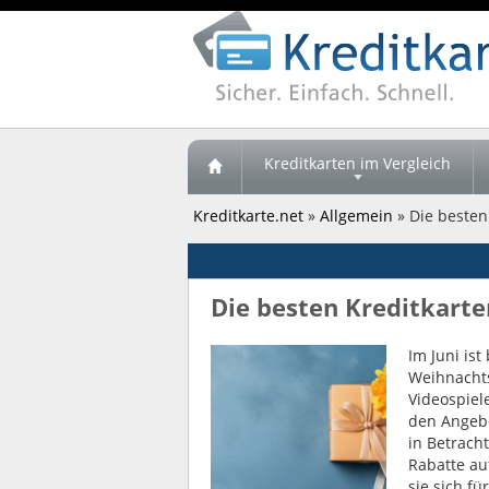
Kreditkarten im Vergleich
Kreditkarte.net
»
Allgemein
» Die besten
Die besten Kreditkarte
Im Juni is
Weihnachts
Videospiel
den Angebo
in Betrach
Rabatte auf
sie sich fü