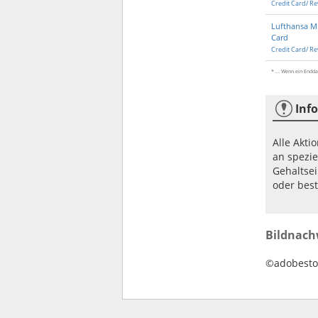
Credit Card/ Re
Lufthansa Mi
Card
Credit Card/ Re
* ... Wenn ein Endda
Info
Alle Akt
an spezie
Gehaltse
oder best
Bildnach
©adobestoc