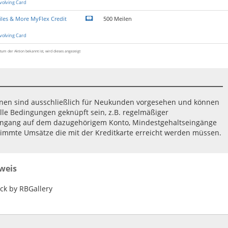
volving Card
les & More MyFlex Credit
500 Meilen
volving Card
tum der Aktion bekannt ist, wird dieses angezeigt
ionen sind ausschließlich für Neukunden vorgesehen und können
lle Bedingungen geknüpft sein, z.B. regelmäßiger
ingang auf dem dazugehörigem Konto, Mindestgehaltseingänge
immte Umsätze die mit der Kreditkarte erreicht werden müssen.
weis
k by RBGallery