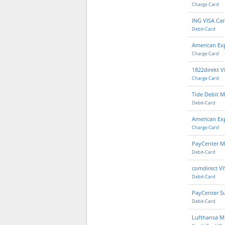
Charge Card
ING VISA Ca
Debit-Card
American Ex
Charge Card
1822direkt V
Charge Card
Tide Debit M
Debit-Card
American Ex
Charge Card
PayCenter M
Debit-Card
comdirect VI
Debit-Card
PayCenter S
Debit-Card
Lufthansa Mi