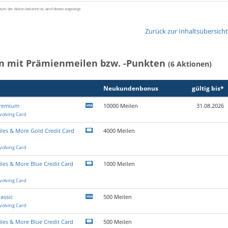
tum der Aktion bekannt ist, wird dieses angezeigt
Zurück zur Inhaltsübersicht
n mit Prämienmeilen bzw. -Punkten
(6 Aktionen)
Neukunden­bonus
gültig bis*
Premium
10000 Meilen
31.08.2026
volving Card
les & More Gold Credit Card
4000 Meilen
volving Card
les & More Blue Credit Card
1000 Meilen
volving Card
assic
500 Meilen
volving Card
les & More Blue Credit Card
500 Meilen