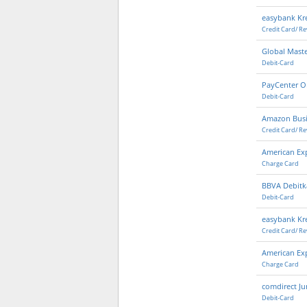
easybank Kre
Credit Card/ Re
Global Mast
Debit-Card
PayCenter O
Debit-Card
Amazon Busi
Credit Card/ Re
American Ex
Charge Card
BBVA Debitk
Debit-Card
easybank Kre
Credit Card/ Re
American Exp
Charge Card
comdirect Ju
Debit-Card