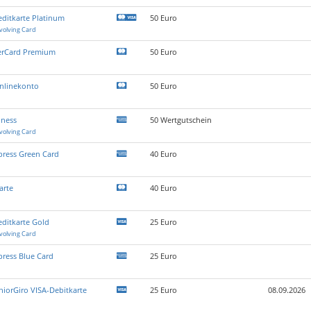
ditkarte Platinum
50 Euro
volving Card
erCard Premium
50 Euro
nlinekonto
50 Euro
ness
50 Wertgutschein
volving Card
press Green Card
40 Euro
arte
40 Euro
ditkarte Gold
25 Euro
volving Card
ress Blue Card
25 Euro
niorGiro VISA-Debitkarte
25 Euro
08.09.2026