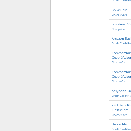
Credit Card/ Re
BMW Card
Charge Card
comdirect Vi
Charge Card
Amazon Busi
Credit Card/ Re
Commerzbank
Geschäftsko
Charge Card
Commerzban
Geschäftsko
Charge Card
easybank Kre
Credit Card/ Re
PSD Bank Rh
ClassicCard
Charge Card
Deutschland-
Credit Card/ Re