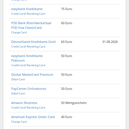
easybank Kreditkarte
75 Euro
Credit Card/ Revolving Card
PSD Bank RheinNeckarSaar
60 Euro
PSD Visa ClassicCard
Charge Card
Deutschland-Kreditkarte Gold
60 Euro
31.08.2026
Credit Card/ Revolving Card
easybank Kreditkarte
50 Euro
Platinum
Credit Card/ Revolving Card
Global MasterCard Premium
50 Euro
Debit-Card
PayCenter Onlinekonto
50 Euro
Debit-Card
Amazon Business
50 Wertgutschein
Credit Card/ Revolving Card
American Express Green Card
40 Euro
Charge Card