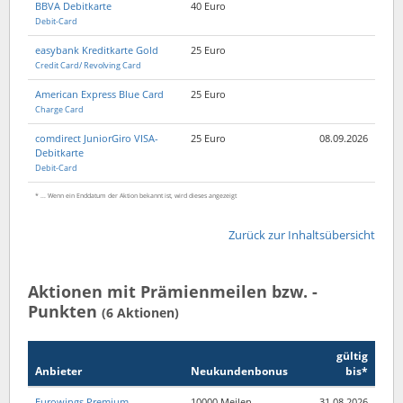
BBVA Debitkarte
40 Euro
Debit-Card
easybank Kreditkarte Gold
25 Euro
Credit Card/ Revolving Card
American Express Blue Card
25 Euro
Charge Card
comdirect JuniorGiro VISA-
25 Euro
08.09.2026
Debitkarte
Debit-Card
* ... Wenn ein Enddatum der Aktion bekannt ist, wird dieses angezeigt
Zurück zur Inhaltsübersicht
Aktionen mit Prämienmeilen bzw. -
Punkten
(6 Aktionen)
gültig
Anbieter
Neukunden­bonus
bis*
Eurowings Premium
10000 Meilen
31.08.2026