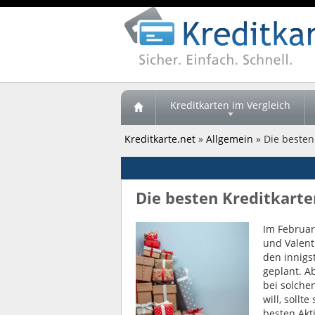
Kreditkarten im Vergleich
Kreditkarte.net
»
Allgemein
» Die besten
Die besten Kreditkart
Im Februar
und Valent
den innigs
geplant. A
bei solche
will, sollt
besten Akt