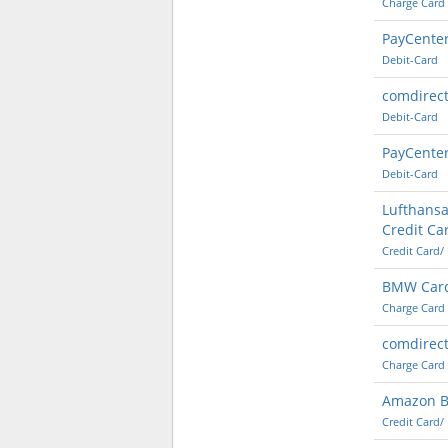
Charge Card
PayCente
Debit-Card
comdirect
Debit-Card
PayCente
Debit-Card
Lufthansa
Credit Ca
Credit Card/
BMW Car
Charge Card
comdirect
Charge Card
Amazon B
Credit Card/