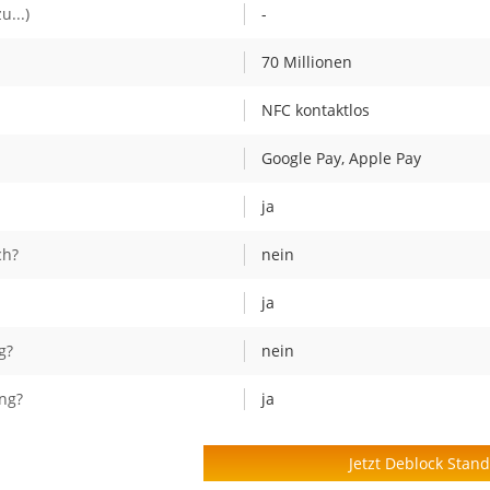
u...)
-
70 Millionen
NFC kontaktlos
Google Pay, Apple Pay
ja
ch?
nein
ja
g?
nein
ng?
ja
Jetzt Deblock Stan