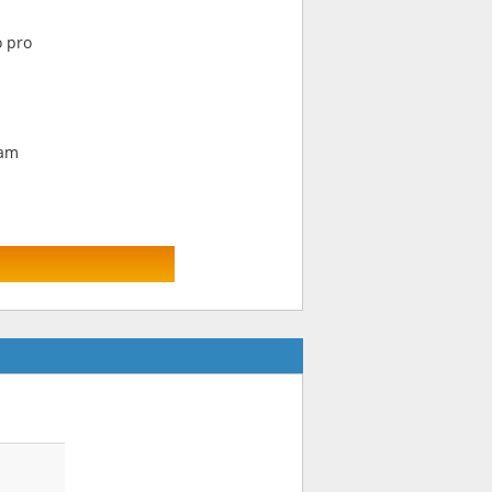
o pro
 am