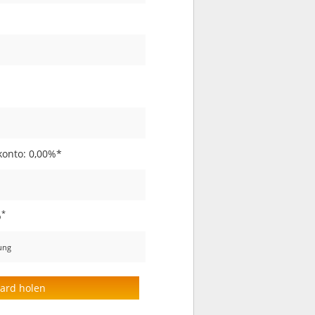
konto: 0,00%*
*
%
nung
dard holen